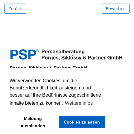
Porges, Siklóssy & Partner GmbH
Colmantstraße 36
Wir verwenden Cookies, um die
53115 Bonn
Benutzerfreundlichkeit zu steigern und
info@psp.de
besser auf Ihre Bedürfnisse zugeschnittene
+49 228 608 999-0
Inhalte bieten zu können.
Weitere Infos
Copyright © Porges, Siklóssy & Partner GmbH
Zurück zur Homepage
Meldung
Cookies zulassen
ausblenden
Impressum
|
Datenschutz