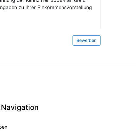
Nennung der Kennziffer 50694 an die E-
 Angaben zu Ihrer Einkommensvorstellung
 Navigation
rben